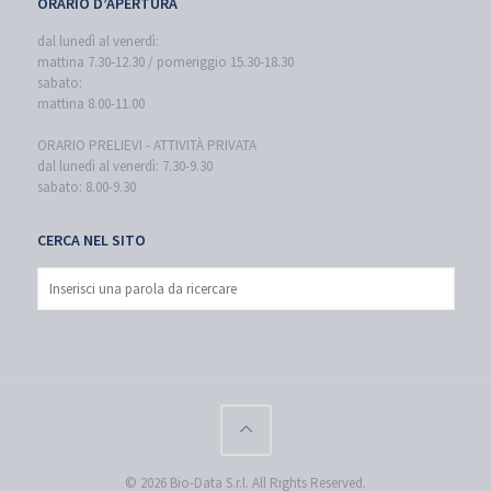
ORARIO D’APERTURA
dal lunedì al venerdì:
mattina 7.30-12.30 / pomeriggio 15.30-18.30
sabato:
mattina 8.00-11.00
ORARIO PRELIEVI - ATTIVITÀ PRIVATA
dal lunedì al venerdì: 7.30-9.30
sabato: 8.00-9.30
CERCA NEL SITO
© 2026 Bio-Data S.r.l. All Rights Reserved.