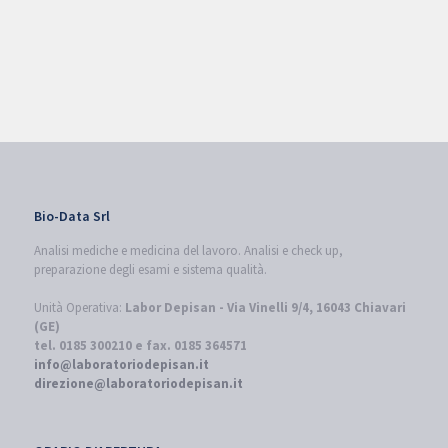
Bio-Data Srl
Analisi mediche e medicina del lavoro. Analisi e check up,
preparazione degli esami e sistema qualità.
Unità Operativa:
Labor Depisan - Via Vinelli 9/4, 16043 Chiavari
(GE)
tel. 0185 300210 e fax. 0185 364571
info@laboratoriodepisan.it
direzione@laboratoriodepisan.it